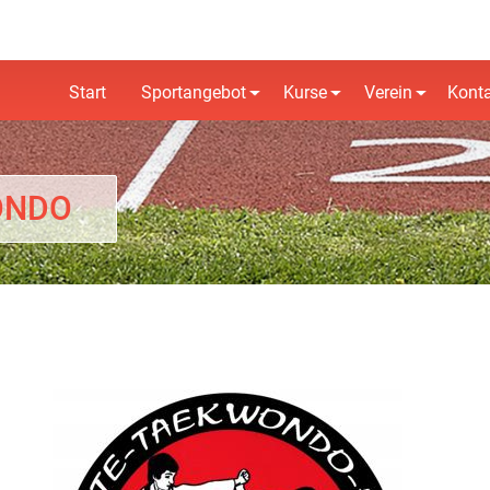
Start
Sportangebot
Kurse
Verein
Kont
ONDO